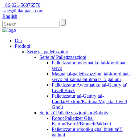
+86-021-56876570
sales@lilanpack.com
English
Dar
Prodotti
Serje ta' palletizzaturi
Serje ta' Palletizzazzjoni
Palletizzatur awtomatiku tal-koordinati
servo
Magna tal-palletizzazzjoni tal-koordinati
servo tal-kanna tal-ilma ta' 5 galluni
Palletizzatur Awtomatiku tal-Gantry ta'
Livell Baxx
Palletizzatur tal-Gantry tal-
Landa/Flixkun/Kartuna Vojta ta' Livell
Għoli
Serje ta' Palletizzazzjoni tar-Robots
Robot Palletizer Għal
Kartun/Boroż/Bramel/Pakketti
Palletizzatur robotiku għal btieti ta' 5
galluni