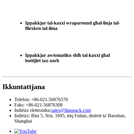
Ippakkjar tal-kaxxi wraparound għal-linja tal-
fliexken tal-ilma
Ippakkjar awtomatiku sħiħ tal-kaxxi għal
bottijiet tax-xorb
Ikkuntattjana
Telefon: +86-021-56876570
Faks: +86-021-56876308
Indirizz elettroniku:
sales@lilanpack.com
Indirizz: Bini 5, Nru. 1695, triq Fulian, distrett ta' Baoshan,
Shanghai