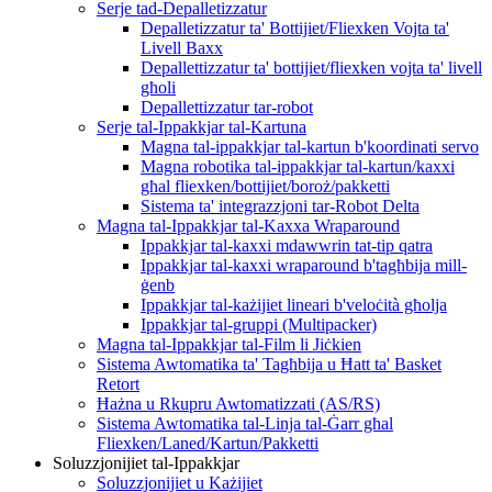
Serje tad-Depalletizzatur
Depalletizzatur ta' Bottijiet/Fliexken Vojta ta'
Livell Baxx
Depallettizzatur ta' bottijiet/fliexken vojta ta' livell
għoli
Depallettizzatur tar-robot
Serje tal-Ippakkjar tal-Kartuna
Magna tal-ippakkjar tal-kartun b'koordinati servo
Magna robotika tal-ippakkjar tal-kartun/kaxxi
għal fliexken/bottijiet/boroż/pakketti
Sistema ta' integrazzjoni tar-Robot Delta
Magna tal-Ippakkjar tal-Kaxxa Wraparound
Ippakkjar tal-kaxxi mdawwrin tat-tip qatra
Ippakkjar tal-kaxxi wraparound b'tagħbija mill-
ġenb
Ippakkjar tal-każijiet lineari b'veloċità għolja
Ippakkjar tal-gruppi (Multipacker)
Magna tal-Ippakkjar tal-Film li Jiċkien
Sistema Awtomatika ta' Tagħbija u Ħatt ta' Basket
Retort
Ħażna u Rkupru Awtomatizzati (AS/RS)
Sistema Awtomatika tal-Linja tal-Ġarr għal
Fliexken/Laned/Kartun/Pakketti
Soluzzjonijiet tal-Ippakkjar
Soluzzjonijiet u Każijiet