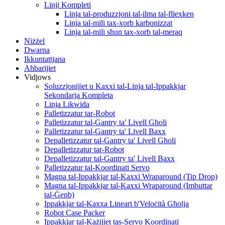
Linji Kompleti
Linja tal-produzzjoni tal-ilma tal-fliexken
Linja tal-mili tax-xorb karbonizzat
Linja tal-mili sħun tax-xorb tal-meraq
Niżżel
Dwarna
Ikkuntattjana
Aħbarijiet
Vidjows
Soluzzjonijiet u Kaxxi tal-Linja tal-Ippakkjar
Sekondarja Kompleta
Linja Likwida
Palletizzatur tar-Robot
Palletizzatur tal-Gantry ta' Livell Għoli
Palletizzatur tal-Gantry ta' Livell Baxx
Depalletizzatur tal-Gantry ta' Livell Għoli
Depalletizzatur tar-Robot
Depalletizzatur tal-Gantry ta' Livell Baxx
Palletizzatur tal-Koordinati Servo
Magna tal-Ippakkjar tal-Kaxxi Wraparound (Tip Drop)
Magna tal-Ippakkjar tal-Kaxxi Wraparound (Imbuttar
tal-Ġenb)
Ippakkjar tal-Kaxxa Lineari b'Veloċità Għolja
Robot Case Packer
Ippakkjar tal-Każijiet tas-Servo Koordinati