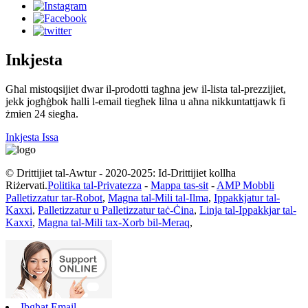
Inkjesta
Għal mistoqsijiet dwar il-prodotti tagħna jew il-lista tal-prezzijiet,
jekk jogħġbok ħalli l-email tiegħek lilna u aħna nikkuntattjawk fi
żmien 24 siegħa.
Inkjesta Issa
© Drittijiet tal-Awtur - 2020-2025: Id-Drittijiet kollha
Riżervati.
Politika tal-Privatezza
-
Mappa tas-sit
-
AMP Mobbli
Palletizzatur tar-Robot
,
Magna tal-Mili tal-Ilma
,
Ippakkjatur tal-
Kaxxi
,
Palletizzatur u Palletizzatur taċ-Ċina
,
Linja tal-Ippakkjar tal-
Kaxxi
,
Magna tal-Mili tax-Xorb bil-Meraq
,
Ibgħat Email