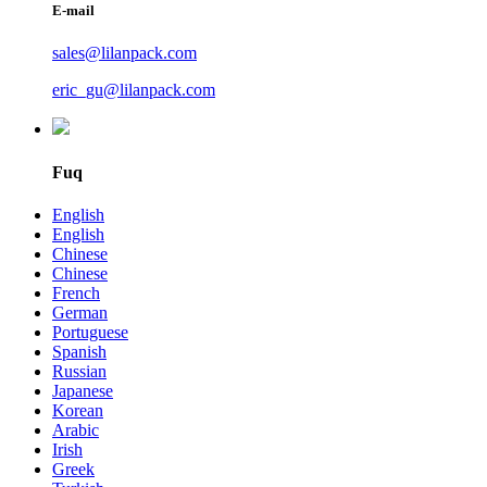
E-mail
sales@lilanpack.com
eric_gu@lilanpack.com
Fuq
English
English
Chinese
Chinese
French
German
Portuguese
Spanish
Russian
Japanese
Korean
Arabic
Irish
Greek