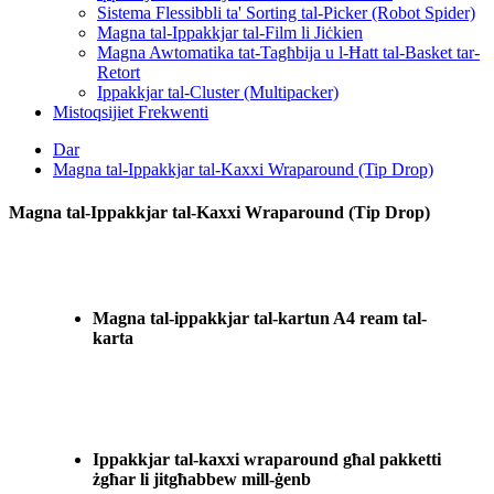
Sistema Flessibbli ta' Sorting tal-Picker (Robot Spider)
Magna tal-Ippakkjar tal-Film li Jiċkien
Magna Awtomatika tat-Tagħbija u l-Ħatt tal-Basket tar-
Retort
Ippakkjar tal-Cluster (Multipacker)
Mistoqsijiet Frekwenti
Dar
Magna tal-Ippakkjar tal-Kaxxi Wraparound (Tip Drop)
Magna tal-Ippakkjar tal-Kaxxi Wraparound (Tip Drop)
Magna tal-ippakkjar tal-kartun A4 ream tal-
karta
Ippakkjar tal-kaxxi wraparound għal pakketti
żgħar li jitgħabbew mill-ġenb