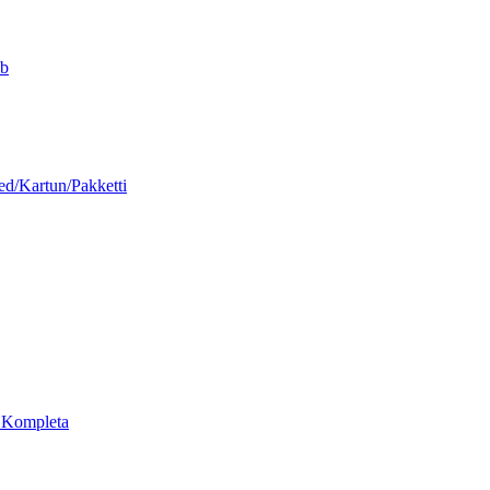
nb
ed/Kartun/Pakketti
a Kompleta