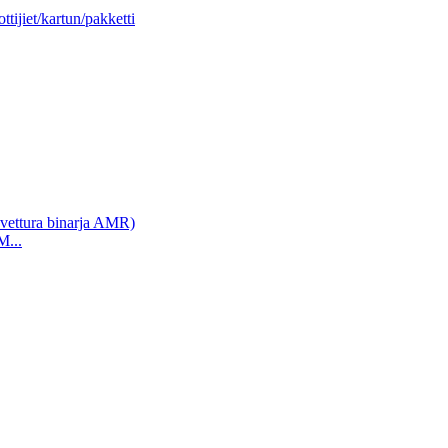
ttijiet/kartun/pakketti
M...