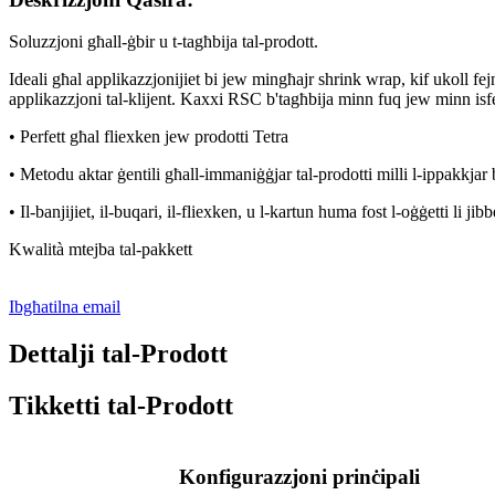
Soluzzjoni għall-ġbir u t-tagħbija tal-prodott.
Ideali għal applikazzjonijiet bi jew mingħajr shrink wrap, kif ukoll f
applikazzjoni tal-klijent. Kaxxi RSC b'tagħbija minn fuq jew minn isfel,
• Perfett għal fliexken jew prodotti Tetra
• Metodu aktar ġentili għall-immaniġġjar tal-prodotti milli l-ippakkjar 
• Il-banjijiet, il-buqari, il-fliexken, u l-kartun huma fost l-oġġetti li j
Kwalità mtejba tal-pakkett
Ibgħatilna email
Dettalji tal-Prodott
Tikketti tal-Prodott
Konfigurazzjoni prinċipali