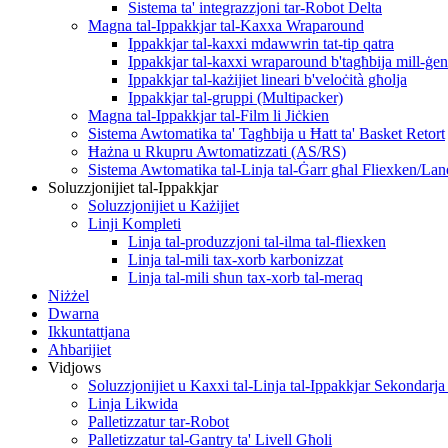
Sistema ta' integrazzjoni tar-Robot Delta
Magna tal-Ippakkjar tal-Kaxxa Wraparound
Ippakkjar tal-kaxxi mdawwrin tat-tip qatra
Ippakkjar tal-kaxxi wraparound b'tagħbija mill-ġe
Ippakkjar tal-każijiet lineari b'veloċità għolja
Ippakkjar tal-gruppi (Multipacker)
Magna tal-Ippakkjar tal-Film li Jiċkien
Sistema Awtomatika ta' Tagħbija u Ħatt ta' Basket Retort
Ħażna u Rkupru Awtomatizzati (AS/RS)
Sistema Awtomatika tal-Linja tal-Ġarr għal Fliexken/Lan
Soluzzjonijiet tal-Ippakkjar
Soluzzjonijiet u Każijiet
Linji Kompleti
Linja tal-produzzjoni tal-ilma tal-fliexken
Linja tal-mili tax-xorb karbonizzat
Linja tal-mili sħun tax-xorb tal-meraq
Niżżel
Dwarna
Ikkuntattjana
Aħbarijiet
Vidjows
Soluzzjonijiet u Kaxxi tal-Linja tal-Ippakkjar Sekondarj
Linja Likwida
Palletizzatur tar-Robot
Palletizzatur tal-Gantry ta' Livell Għoli