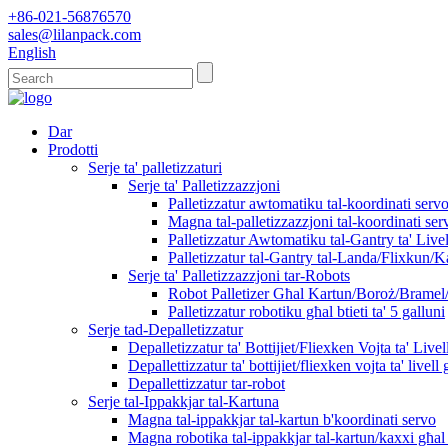
+86-021-56876570
sales@lilanpack.com
English
Dar
Prodotti
Serje ta' palletizzaturi
Serje ta' Palletizzazzjoni
Palletizzatur awtomatiku tal-koordinati serv
Magna tal-palletizzazzjoni tal-koordinati serv
Palletizzatur Awtomatiku tal-Gantry ta' Live
Palletizzatur tal-Gantry tal-Landa/Flixkun/Ka
Serje ta' Palletizzazzjoni tar-Robots
Robot Palletizer Għal Kartun/Boroż/Bramel/
Palletizzatur robotiku għal btieti ta' 5 galluni
Serje tad-Depalletizzatur
Depalletizzatur ta' Bottijiet/Fliexken Vojta ta' Live
Depallettizzatur ta' bottijiet/fliexken vojta ta' livell 
Depallettizzatur tar-robot
Serje tal-Ippakkjar tal-Kartuna
Magna tal-ippakkjar tal-kartun b'koordinati servo
Magna robotika tal-ippakkjar tal-kartun/kaxxi għal 