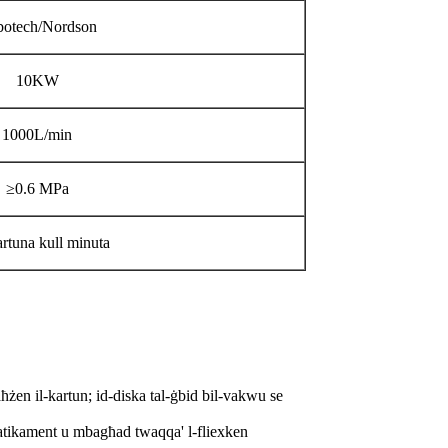
otech/Nordson
10KW
1000L/min
≥0.6 MPa
rtuna kull minuta
aħżen il-kartun; id-diska tal-ġbid bil-vakwu se
omatikament u mbagħad twaqqa' l-fliexken