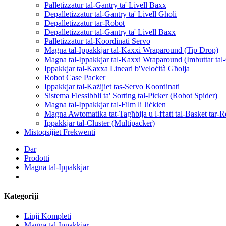
Palletizzatur tal-Gantry ta' Livell Baxx
Depalletizzatur tal-Gantry ta' Livell Għoli
Depalletizzatur tar-Robot
Depalletizzatur tal-Gantry ta' Livell Baxx
Palletizzatur tal-Koordinati Servo
Magna tal-Ippakkjar tal-Kaxxi Wraparound (Tip Drop)
Magna tal-Ippakkjar tal-Kaxxi Wraparound (Imbuttar tal
Ippakkjar tal-Kaxxa Lineari b'Veloċità Għolja
Robot Case Packer
Ippakkjar tal-Każijiet tas-Servo Koordinati
Sistema Flessibbli ta' Sorting tal-Picker (Robot Spider)
Magna tal-Ippakkjar tal-Film li Jiċkien
Magna Awtomatika tat-Tagħbija u l-Ħatt tal-Basket tar-R
Ippakkjar tal-Cluster (Multipacker)
Mistoqsijiet Frekwenti
Dar
Prodotti
Magna tal-Ippakkjar
Kategoriji
Linji Kompleti
Magna tal-Ippakkjar