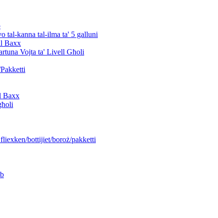
o
o tal-kanna tal-ilma ta' 5 galluni
ll Baxx
rtuna Vojta ta' Livell Għoli
Pakketti
ll Baxx
għoli
fliexken/bottijiet/boroż/pakketti
nb