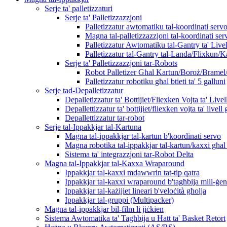
Serje ta' palletizzaturi
Serje ta' Palletizzazzjoni
Palletizzatur awtomatiku tal-koordinati serv
Magna tal-palletizzazzjoni tal-koordinati serv
Palletizzatur Awtomatiku tal-Gantry ta' Live
Palletizzatur tal-Gantry tal-Landa/Flixkun/Ka
Serje ta' Palletizzazzjoni tar-Robots
Robot Palletizer Għal Kartun/Boroż/Bramel/
Palletizzatur robotiku għal btieti ta' 5 galluni
Serje tad-Depalletizzatur
Depalletizzatur ta' Bottijiet/Fliexken Vojta ta' Live
Depallettizzatur ta' bottijiet/fliexken vojta ta' livell 
Depallettizzatur tar-robot
Serje tal-Ippakkjar tal-Kartuna
Magna tal-ippakkjar tal-kartun b'koordinati servo
Magna robotika tal-ippakkjar tal-kartun/kaxxi għal 
Sistema ta' integrazzjoni tar-Robot Delta
Magna tal-Ippakkjar tal-Kaxxa Wraparound
Ippakkjar tal-kaxxi mdawwrin tat-tip qatra
Ippakkjar tal-kaxxi wraparound b'tagħbija mill-ġe
Ippakkjar tal-każijiet lineari b'veloċità għolja
Ippakkjar tal-gruppi (Multipacker)
Magna tal-ippakkjar bil-film li jiċkien
Sistema Awtomatika ta' Tagħbija u Ħatt ta' Basket Retort