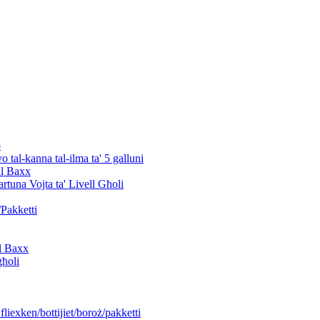
o
o tal-kanna tal-ilma ta' 5 galluni
ll Baxx
rtuna Vojta ta' Livell Għoli
Pakketti
ll Baxx
għoli
fliexken/bottijiet/boroż/pakketti