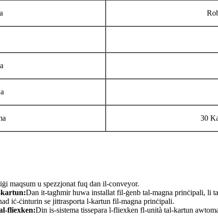
a
Rob
a
ja
ma
30 Ka
 jiġi maqsum u spezzjonat fuq dan il-conveyor.
-kartun:
Dan it-tagħmir huwa installat fil-ġenb tal-magna prinċipali, li t
ad iċ-ċinturin se jittrasporta l-kartun fil-magna prinċipali.
l-fliexken:
Din is-sistema tissepara l-fliexken fl-unità tal-kartun awt