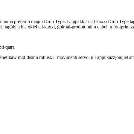
ejn huma preferuti magni Drop Type. L-ippakkjar tal-kaxxi Drop Type tagħn
 tagħbija bla xkiel tal-kaxxi, ġbir tal-prodott minn qabel, u footprint żg
bil-qatra
ibbenefikaw mid-disinn robust, il-movimenti servo, u l-applikazzjonijiet atti