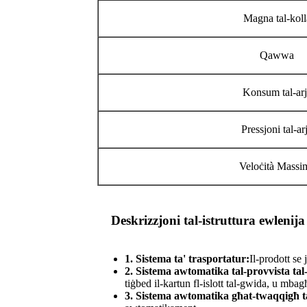
Magna tal-koll
Qawwa
Konsum tal-arj
Pressjoni tal-ar
Veloċità Massi
Deskrizzjoni tal-istruttura ewlenija
1. Sistema ta' trasportatur:
Il-prodott se
2. Sistema awtomatika tal-provvista tal
tiġbed il-kartun fl-islott tal-gwida, u mbagħ
3. Sistema awtomatika għat-twaqqigħ ta