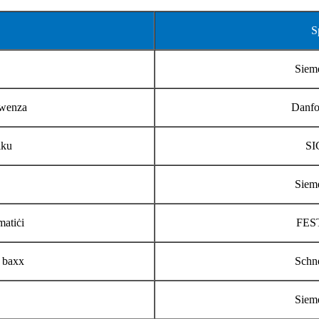
S
Sieme
kwenza
Danfo
iku
SI
Sieme
atiċi
FEST
ġ baxx
Schn
Sieme