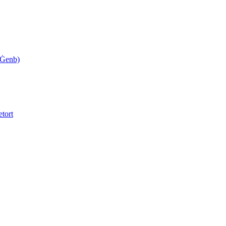
-Ġenb)
etort