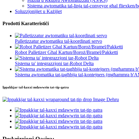
Ħażna u Rkupru Awtomatizzati (AS/RS)
Sistema awtomatika tal-linja tal-conveyor għal fliexken/bo
Soluzzjonijiet u Każijiet
Prodotti Karatteristiċi
Palletizzatur awtomatiku tal-koordinati servo
Robot Palletizer Għal Kartun/Boroż/Bramel/Pakketti
Sistema ta' integrazzjoni tar-Robot Delta
Sistema awtomatika tat-tagħbija tal-kontejners (mgħammra b'A
Ippakkjar tal-kaxxi mdawwrin tat-tip qatra
Deskrizzjoni Qasira: