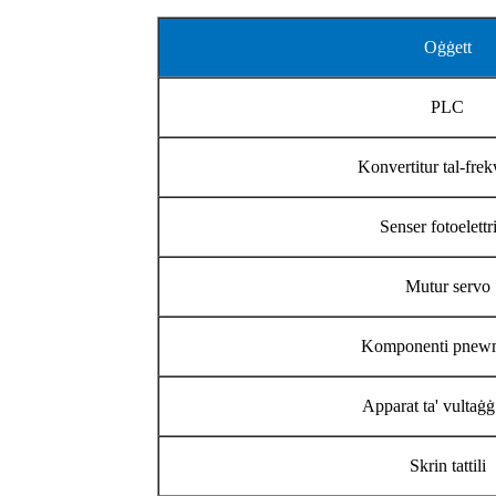
Oġġett
PLC
Konvertitur tal-fre
Senser fotoelettr
Mutur servo
Komponenti pnewm
Apparat ta' vultaġ
Skrin tattili