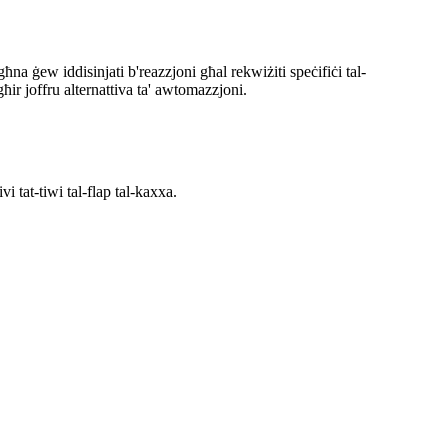
a ġew iddisinjati b'reazzjoni għal rekwiżiti speċifiċi tal-
ħir joffru alternattiva ta' awtomazzjoni.
vi tat-tiwi tal-flap tal-kaxxa.